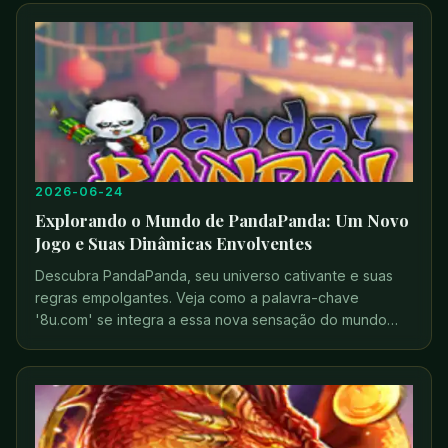
2026-06-24
Explorando o Mundo de PandaPanda: Um Novo
Jogo e Suas Dinâmicas Envolventes
Descubra PandaPanda, seu universo cativante e suas
regras empolgantes. Veja como a palavra-chave
'8u.com' se integra a essa nova sensação do mundo
dos jogos.