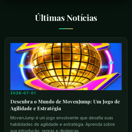
Últimas Notícias
2026-07-01
Descubra o Mundo de MovenJump: Um Jogo de
Agilidade e Estratégia
MovenJump é um jogo envolvente que desafia suas
habilidades de agilidade e estratégia. Aprenda sobre
sua introdução, regras e dinâmicas.