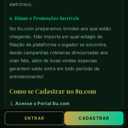
eletrônico.
6. Bônus e Promoções Incríveis
No 8u.com preparamos brindes aos que estão
chegando. Não importa em qual estágio de
filiação da plataforma o jogador se encontra,
desde campanhas rotineiras direcionadas aos
mais fiéis, além de boas-vindas especiais
garantem saldo extra em todo período de
entretenimento!
Como se Cadastrar no 8u.com
Acesse o Portal 8u.com
Acesse diretamente pelo navegador a URL
ENTRAR
CADASTRAR
principal referente a página do 8u.com.