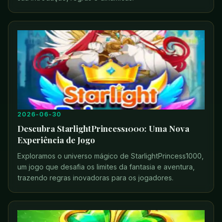
2026-06-30
Descubra StarlightPrincess1000: Uma Nova
Experiência de Jogo
Exploramos o universo mágico de StarlightPrincess1000,
um jogo que desafia os limites da fantasia e aventura,
trazendo regras inovadoras para os jogadores.