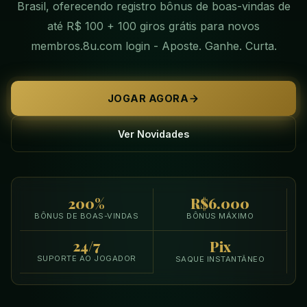
Brasil, oferecendo registro bônus de boas-vindas de
até R$ 100 + 100 giros grátis para novos
membros.8u.com login - Aposte. Ganhe. Curta.
JOGAR AGORA
Ver Novidades
200%
R$6.000
BÔNUS DE BOAS-VINDAS
BÔNUS MÁXIMO
24/7
Pix
SUPORTE AO JOGADOR
SAQUE INSTANTÂNEO