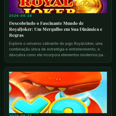
2026-06-28
Descobrindo o Fascinante Mundo de
RoyalJoker: Um Mergulho em Sua Dinâmica e
Regras
Explore o universo cativante do jogo RoyalJoker, uma
combinação única de estratégia e entretenimento, e
descubra como ele incorpora elementos modernos para
criar uma experiência de jogo irresistível.
2026-06-27