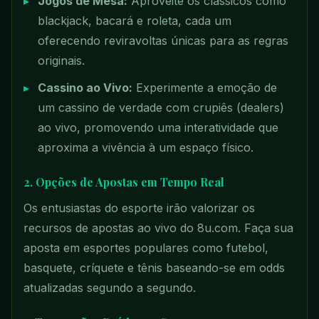
Jogos de Mesa:
Aproveite os clássicos como
blackjack, bacará e roleta, cada um
oferecendo reviravoltas únicas para as regras
originais.
Cassino ao Vivo:
Experimente a emoção de
um cassino de verdade com crupiês (dealers)
ao vivo, promovendo uma interatividade que
aproxima a vivência à um espaço físico.
2. Opções de Apostas em Tempo Real
Os entusiastas do esporte irão valorizar os
recursos de apostas ao vivo do 8u.com. Faça sua
aposta em esportes populares como futebol,
basquete, críquete e tênis baseando-se em odds
atualizadas segundo a segundo.