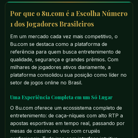
Por que o 8u.com é a Escolha Número
1 dos Jogadores Brasileiros
Em um mercado cada vez mais competitivo, o
8u.com se destaca como a plataforma de
referência para quem busca entretenimento de
qualidade, segurança e grandes prêmios. Com
milhares de jogadores ativos diariamente, a
plataforma consolidou sua posição como líder no
setor de jogos online no Brasil.
Uma Experiência Completa em um Só Lugar
O 8u.com oferece um ecossistema completo de
entretenimento: de caça-níqueis com alto RTP a
apostas esportivas em tempo real, passando por
mesas de cassino ao vivo com crupiês