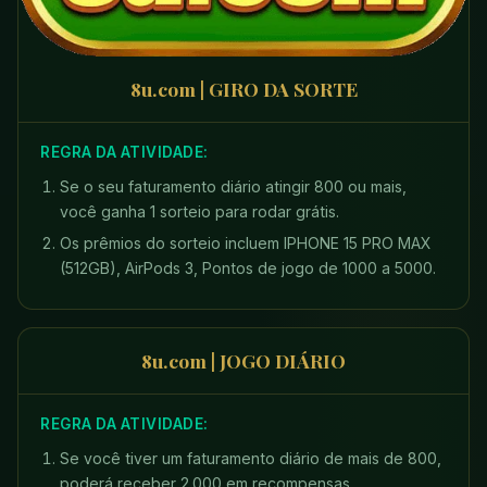
8u.com | GIRO DA SORTE
REGRA DA ATIVIDADE:
Se o seu faturamento diário atingir 800 ou mais,
você ganha 1 sorteio para rodar grátis.
Os prêmios do sorteio incluem IPHONE 15 PRO MAX
(512GB), AirPods 3, Pontos de jogo de 1000 a 5000.
8u.com | JOGO DIÁRIO
REGRA DA ATIVIDADE:
Se você tiver um faturamento diário de mais de 800,
poderá receber 2.000 em recompensas.