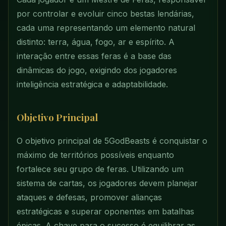
por controlar e evoluir cinco bestas lendárias,
cada uma representando um elemento natural
distinto: terra, água, fogo, ar e espírito. A
interação entre essas feras é a base das
dinâmicas do jogo, exigindo dos jogadores
inteligência estratégica e adaptabilidade.
Objetivo Principal
O objetivo principal de 5GodBeasts é conquistar o
máximo de territórios possíveis enquanto
fortalece seu grupo de feras. Utilizando um
sistema de cartas, os jogadores devem planejar
ataques e defesas, promover alianças
estratégicas e superar oponentes em batalhas
épicas. A chave para o sucesso é equilibrar as