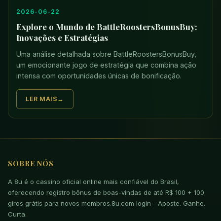
2026-06-22
Explore o Mundo de BattleRoostersBonusBuy:
Inovações e Estratégias
Uma análise detalhada sobre BattleRoostersBonusBuy,
um emocionante jogo de estratégia que combina ação
intensa com oportunidades únicas de bonificação.
LER MAIS
SOBRE NÓS
A 8u é o cassino oficial online mais confiável do Brasil,
oferecendo registro bônus de boas-vindas de até R$ 100 + 100
giros grátis para novos membros.8u.com login - Aposte. Ganhe.
Curta.