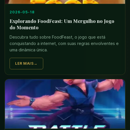
2026-05-18
Explorando FoodFeast: Um Mergulho no Jogo
do Momento
Descubra tudo sobre FoodFeast, o jogo que está
conquistando a internet, com suas regras envolventes e
uma dinâmica única.
LER MAIS