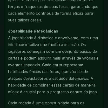
forças e fraquezas de suas feras, garantindo que
cada elemento contribua de forma eficaz para
suas táticas gerais.
Jogabilidade e Mecânicas
A jogabilidade é dinâmica e envolvente, com uma
interface intuitiva que facilita a imersão. Os
jogadores começam com um conjunto básico de
cartas e podem adquirir mais através de vitórias e
eventos especiais. Cada carta representa
habilidades únicas das feras, que vão desde
ataques devastadores a escudos defensivos. A
habilidade de combinar essas cartas de maneira
eficaz é crucial para o progresso dentro do jogo.
Cada rodada é uma oportunidade para os