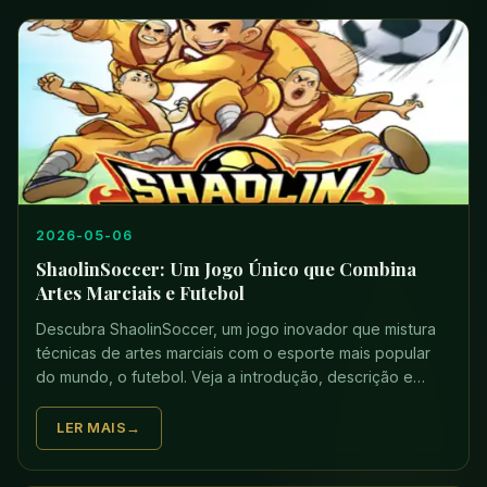
2026-05-06
ShaolinSoccer: Um Jogo Único que Combina
Artes Marciais e Futebol
Descubra ShaolinSoccer, um jogo inovador que mistura
técnicas de artes marciais com o esporte mais popular
do mundo, o futebol. Veja a introdução, descrição e
regras desse jogo emocionante.
LER MAIS