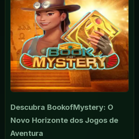
Descubra BookofMystery: O
Novo Horizonte dos Jogos de
Aventura