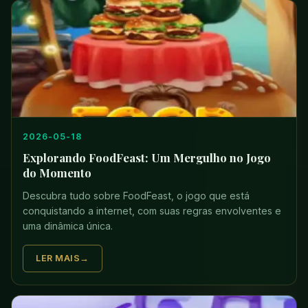
2026-05-18
Explorando FoodFeast: Um Mergulho no Jogo
do Momento
Descubra tudo sobre FoodFeast, o jogo que está
conquistando a internet, com suas regras envolventes e
uma dinâmica única.
LER MAIS