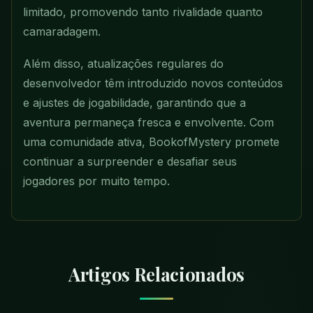
limitado, promovendo tanto rivalidade quanto
camaradagem.
Além disso, atualizações regulares do
desenvolvedor têm introduzido novos conteúdos
e ajustes de jogabilidade, garantindo que a
aventura permaneça fresca e envolvente. Com
uma comunidade ativa, BookofMystery promete
continuar a surpreender e desafiar seus
jogadores por muito tempo.
Artigos Relacionados