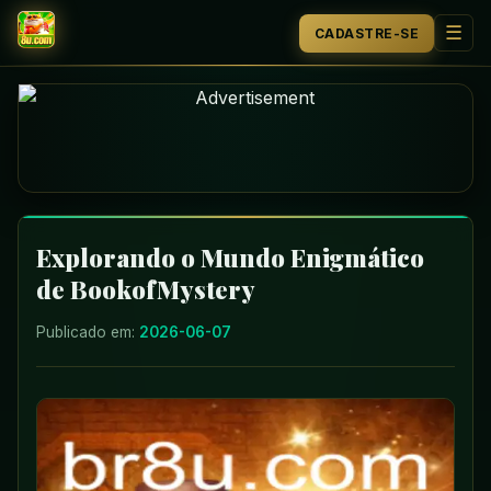
☰
CADASTRE-SE
INÍCIO
MONOPOLY
PESCA
JOGOS DE BINGO
Explorando o Mundo Enigmático
de BookofMystery
APOSTAS ESPORTIVAS
Publicado em:
2026-06-07
EVENTOS EXCLUSIVOS
NOTÍCIAS DE FLASH