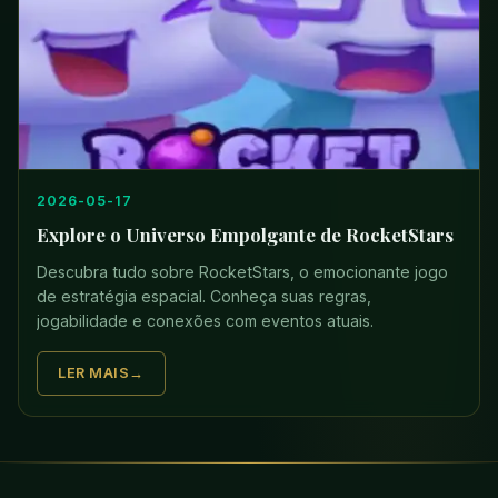
2026-05-17
Explore o Universo Empolgante de RocketStars
Descubra tudo sobre RocketStars, o emocionante jogo
de estratégia espacial. Conheça suas regras,
jogabilidade e conexões com eventos atuais.
LER MAIS