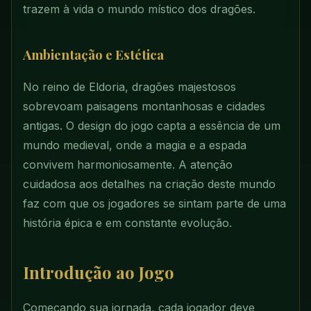
trazem à vida o mundo místico dos dragões.
Ambientação e Estética
No reino de Eldoria, dragões majestosos
sobrevoam paisagens montanhosas e cidades
antigas. O design do jogo capta a essência de um
mundo medieval, onde a magia e a espada
convivem harmoniosamente. A atenção
cuidadosa aos detalhes na criação deste mundo
faz com que os jogadores se sintam parte de uma
história épica e em constante evolução.
Introdução ao Jogo
Começando sua jornada, cada jogador deve