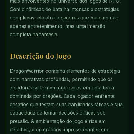
mais envolventes no universo dos jogos de RPG.
Com dinâmicas de batalha intensas e estratégias
complexas, ele atrai jogadores que buscam não
apenas entretenimento, mas uma imersão
completa na fantasia.
Descrição do Jogo
DragonWarrior combina elementos de estratégia
com narrativas profundas, permitindo que os
jogadores se tornem guerreiros em uma terra
dominada por dragões. Cada jogador enfrenta
desafios que testam suas habilidades táticas e sua
capacidade de tomar decisões críticas sob
pressão. A ambientação do jogo é rica em
detalhes, com gráficos impressionantes que