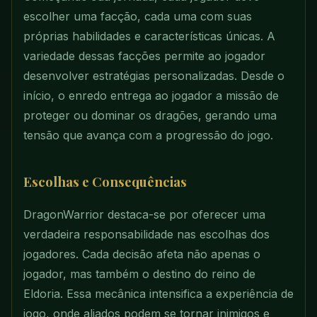
escolher uma facção, cada uma com suas
próprias habilidades e características únicas. A
variedade dessas facções permite ao jogador
desenvolver estratégias personalizadas. Desde o
início, o enredo entrega ao jogador a missão de
proteger ou dominar os dragões, gerando uma
tensão que avança com a progressão do jogo.
Escolhas e Consequências
DragonWarrior destaca-se por oferecer uma
verdadeira responsabilidade nas escolhas dos
jogadores. Cada decisão afeta não apenas o
jogador, mas também o destino do reino de
Eldoria. Essa mecânica intensifica a experiência de
jogo, onde aliados podem se tornar inimigos e