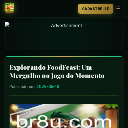
☰
CADASTRE-SE
INÍCIO
MONOPOLY
PESCA
JOGOS DE BINGO
Explorando FoodFeast: Um
Mergulho no Jogo do Momento
APOSTAS ESPORTIVAS
Publicado em:
2026-05-18
EVENTOS EXCLUSIVOS
NOTÍCIAS DE FLASH