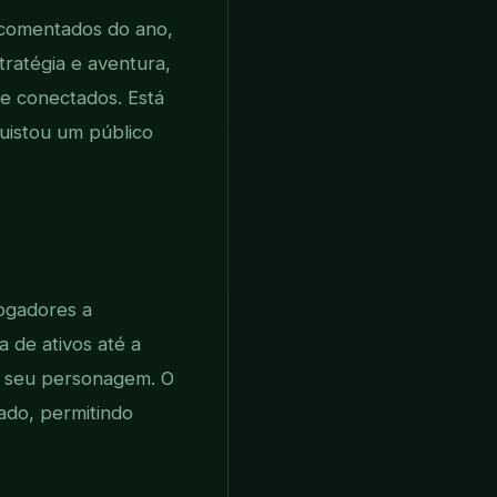
 comentados do ano,
ratégia e aventura,
e conectados. Está
uistou um público
ogadores a
 de ativos até a
o seu personagem. O
ado, permitindo