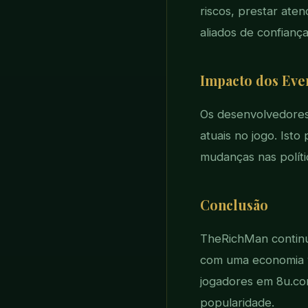
riscos, prestar ate
aliados de confiança
Impacto dos Even
Os desenvolvedores
atuais no jogo. Ist
mudanças nas polít
Conclusão
TheRichMan continu
com uma economia v
jogadores em 8u.co
popularidade.