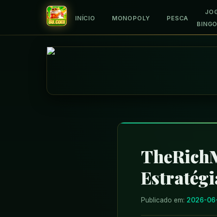
JO
INÍCIO
MONOPOLY
PESCA
BING
TheRichM
Estratégi
Publicado em:
2026-06