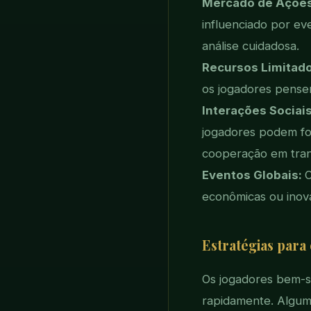
Mercado de Açõe
influenciado por ev
análise cuidadosa.
Recursos Limitad
os jogadores pense
Interações Sociai
jogadores podem fo
cooperação em tran
Eventos Globais:
O
econômicas ou inov
Estratégias par
Os jogadores bem-s
rapidamente. Alguma