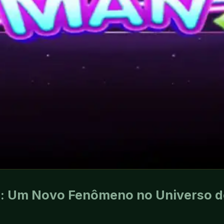
 Um Novo Fenômeno no Universo d