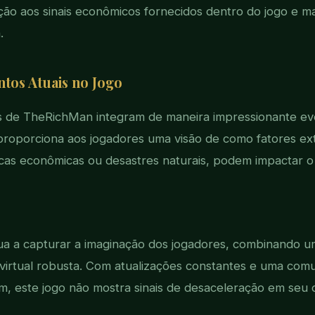
nção aos sinais econômicos fornecidos dentro do jogo e 
.
tos Atuais no Jogo
 de TheRichMan integram de maneira impressionante e
o proporciona aos jogadores uma visão de como fatores e
icas econômicas ou desastres naturais, podem impactar 
a a capturar a imaginação dos jogadores, combinando uma
irtual robusta. Com atualizações constantes e uma comu
m, este jogo não mostra sinais de desaceleração em seu 