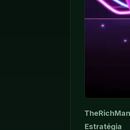
TheRichMan:
Estratégia