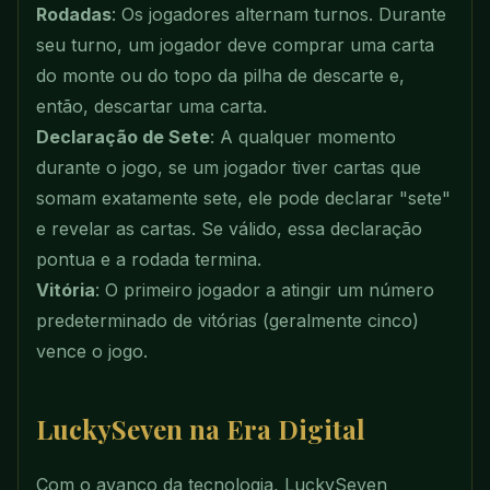
Rodadas
: Os jogadores alternam turnos. Durante
seu turno, um jogador deve comprar uma carta
do monte ou do topo da pilha de descarte e,
então, descartar uma carta.
Declaração de Sete
: A qualquer momento
durante o jogo, se um jogador tiver cartas que
somam exatamente sete, ele pode declarar "sete"
e revelar as cartas. Se válido, essa declaração
pontua e a rodada termina.
Vitória
: O primeiro jogador a atingir um número
predeterminado de vitórias (geralmente cinco)
vence o jogo.
LuckySeven na Era Digital
Com o avanço da tecnologia, LuckySeven