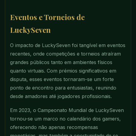
Eventos e Torneios de
LuckySeven
O impacto de LuckySeven foi tangível em eventos
recentes, onde competições e torneios atraíram
grandes públicos tanto em ambientes físicos
quanto virtuais. Com prémios significativos em
disputa, esses eventos tornaram-se um forte
ponto de encontro para entusiastas, reunindo
desde amadores até jogadores profissionais.
Em 2023, o Campeonato Mundial de LuckySeven
tornou-se um marco no calendário dos gamers,
oferecendo não apenas recompensas
monetárias, mas também a oportunidade de se