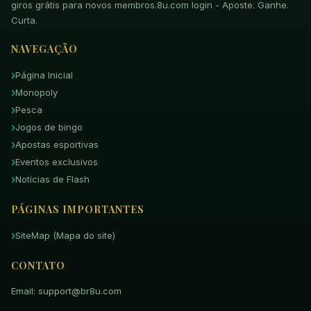
giros grátis para novos membros.8u.com login - Aposte. Ganhe.
Curta.
NAVEGAÇÃO
Página Inicial
Monopoly
Pesca
Jogos de bingo
Apostas esportivas
Eventos exclusivos
Notícias de Flash
PÁGINAS IMPORTANTES
SiteMap (Mapa do site)
CONTATO
Email: support@br8u.com