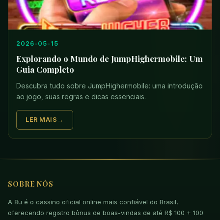
2026-05-15
Explorando o Mundo de JumpHighermobile: Um
Guia Completo
Descubra tudo sobre JumpHighermobile: uma introdução
ao jogo, suas regras e dicas essenciais.
LER MAIS
SOBRE NÓS
A 8u é o cassino oficial online mais confiável do Brasil,
oferecendo registro bônus de boas-vindas de até R$ 100 + 100