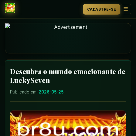
☰
CADASTRE-SE
INÍCIO
MONOPOLY
PESCA
JOGOS DE BINGO
Descubra o mundo emocionante de
LuckySeven
APOSTAS ESPORTIVAS
Publicado em:
2026-05-25
EVENTOS EXCLUSIVOS
NOTÍCIAS DE FLASH