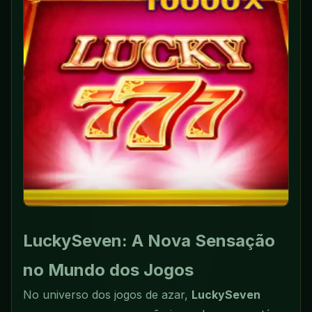
LuckySeven: A Nova Sensação
no Mundo dos Jogos
No universo dos jogos de azar,
LuckySeven