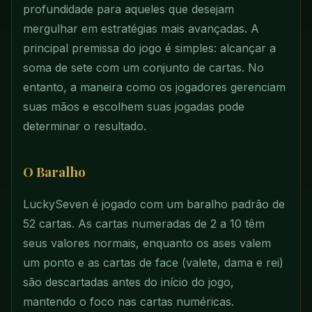
profundidade para aqueles que desejam
mergulhar em estratégias mais avançadas. A
principal premissa do jogo é simples: alcançar a
soma de sete com um conjunto de cartas. No
entanto, a maneira como os jogadores gerenciam
suas mãos e escolhem suas jogadas pode
determinar o resultado.
O Baralho
LuckySeven é jogado com um baralho padrão de
52 cartas. As cartas numeradas de 2 a 10 têm
seus valores normais, enquanto os ases valem
um ponto e as cartas de face (valete, dama e rei)
são descartadas antes do início do jogo,
mantendo o foco nas cartas numéricas.