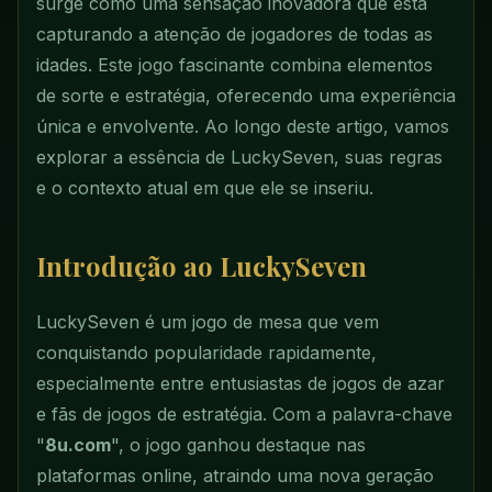
surge como uma sensação inovadora que está
capturando a atenção de jogadores de todas as
idades. Este jogo fascinante combina elementos
de sorte e estratégia, oferecendo uma experiência
única e envolvente. Ao longo deste artigo, vamos
explorar a essência de LuckySeven, suas regras
e o contexto atual em que ele se inseriu.
Introdução ao LuckySeven
LuckySeven é um jogo de mesa que vem
conquistando popularidade rapidamente,
especialmente entre entusiastas de jogos de azar
e fãs de jogos de estratégia. Com a palavra-chave
"
8u.com
", o jogo ganhou destaque nas
plataformas online, atraindo uma nova geração